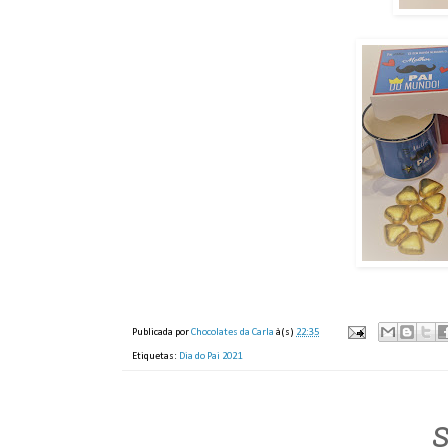
Publicada por
Chocolates da Carla
à(s)
22:35
Etiquetas:
Dia do Pai 2021
S