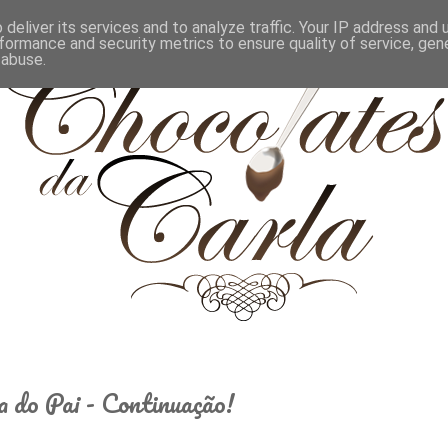
deliver its services and to analyze traffic. Your IP address and
formance and security metrics to ensure quality of service, ge
 abuse.
a do Pai - Continuação!