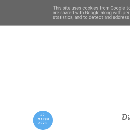
This site uses cookies from Google to 
are shared with Google along with per
statistics, and to detect and address
Di
10
março
2021