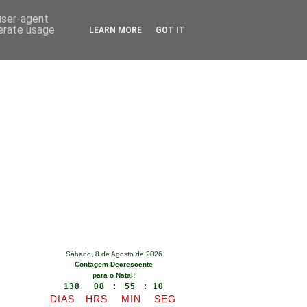
 user-agent
nerate usage
LEARN MORE
GOT IT
Sábado, 8 de Agosto de 2026
Contagem Decrescente
para o Natal!
138 08 : 55 : 09
DIAS
HRS
MIN
SEG