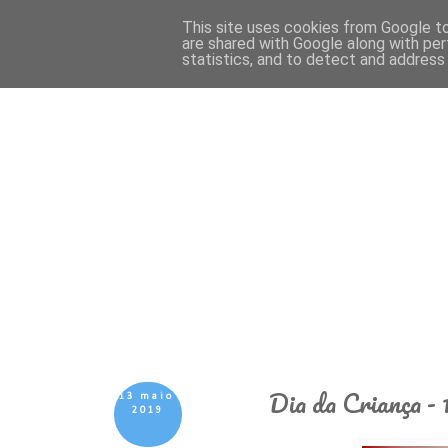
This site uses cookies from Google to 
are shared with Google along with per
statistics, and to detect and address
Dia da Criança - 
13 maio
2019