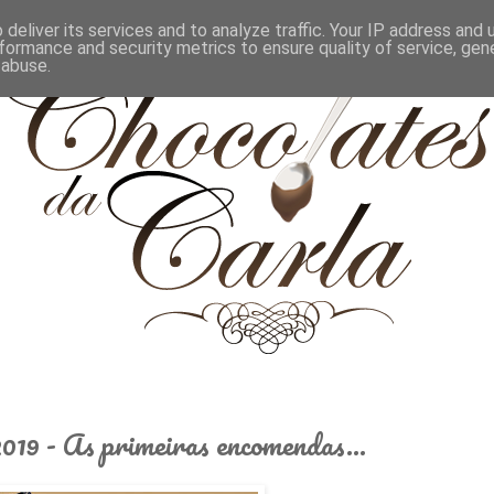
deliver its services and to analyze traffic. Your IP address and
formance and security metrics to ensure quality of service, ge
 abuse.
019 - As primeiras encomendas...