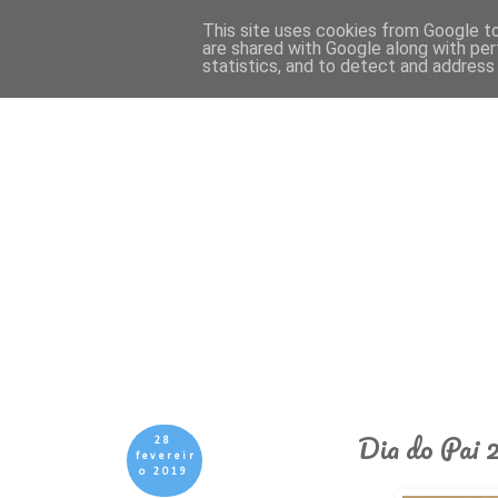
This site uses cookies from Google to 
are shared with Google along with per
statistics, and to detect and address
Dia do Pai 2
28
fevereir
o 2019