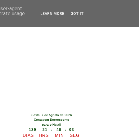
 user-agent
nerate usage
LEARN MORE
GOT IT
Sexta, 7 de Agosto de 2026
Contagem Decrescente
para o Natal!
139 21 : 40 : 02
DIAS
HRS
MIN
SEG