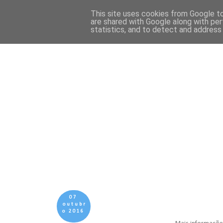
This site uses cookies from Google to 
are shared with Google along with per
statistics, and to detect and address
07
outubr
o 2016