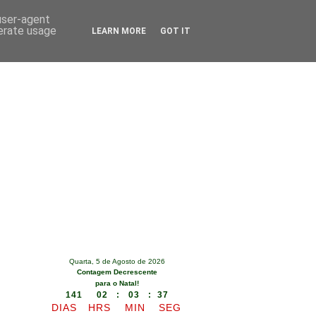
 user-agent
nerate usage
LEARN MORE
GOT IT
Quarta, 5 de Agosto de 2026
Contagem Decrescente
para o Natal!
141 02 : 03 : 36
DIAS
HRS
MIN
SEG