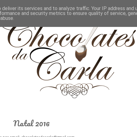
deliver its services and to analyze traffic. Your IP address and
formance and security metrics to ensure quality of service, ge
 abuse.
Natal 2016